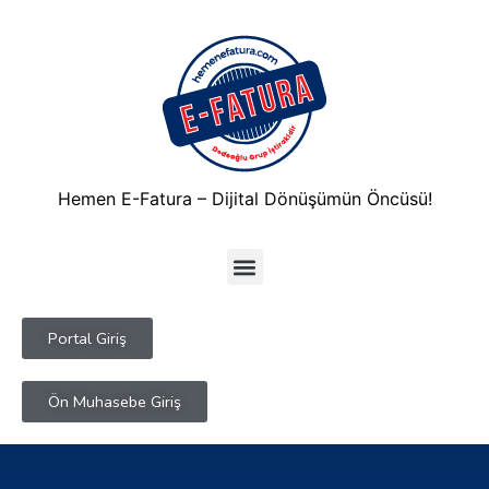
Hemen E-Fatura – Dijital Dönüşümün Öncüsü!
Portal Giriş
Ön Muhasebe Giriş