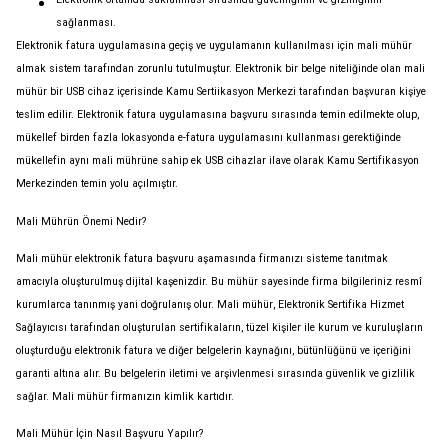
sağlanması.
Elektronik fatura uygulamasına geçiş ve uygulamanın kullanılması için mali mühür
almak sistem tarafından zorunlu tutulmuştur. Elektronik bir belge niteliğinde olan mali
mühür bir USB cihaz içerisinde Kamu Sertiikasyon Merkezi tarafından başvuran kişiye
teslim edilir. Elektronik fatura uygulamasına başvuru sırasında temin edilmekte olup,
mükellef birden fazla lokasyonda e-fatura uygulamasını kullanması gerektiğinde
mükellefin aynı mali mührüne sahip ek USB cihazlar ilave olarak Kamu Sertifikasyon
Merkezinden temin yolu açılmıştır.
Mali Mührün Önemi Nedir?
Mali mühür elektronik fatura başvuru aşamasında firmanızı sisteme tanıtmak
amacıyla oluşturulmuş dijital kaşenizdir. Bu mühür sayesinde firma bilgileriniz resmî
kurumlarca tanınmış yani doğrulanış olur. Mali mühür, Elektronik Sertifika Hizmet
Sağlayıcısı tarafından oluşturulan sertifikaların, tüzel kişiler ile kurum ve kuruluşların
oluşturduğu elektronik fatura ve diğer belgelerin kaynağını, bütünlüğünü ve içeriğini
garanti altına alır. Bu belgelerin iletimi ve arşivlenmesi sırasında güvenlik ve gizlilik
sağlar. Mali mühür firmanızın kimlik kartıdır.
Mali Mühür İçin Nasıl Başvuru Yapılır?