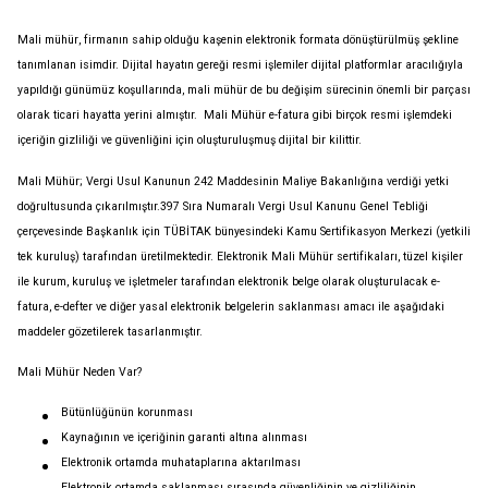
Mali mühür, firmanın sahip olduğu kaşenin elektronik formata dönüştürülmüş şekline
tanımlanan isimdir. Dijital hayatın gereği resmi işlemiler dijital platformlar aracılığıyla
yapıldığı günümüz koşullarında, mali mühür de bu değişim sürecinin önemli bir parçası
olarak ticari hayatta yerini almıştır. Mali Mühür e-fatura gibi birçok resmi işlemdeki
içeriğin gizliliği ve güvenliğini için oluşturuluşmuş dijital bir kilittir.
Mali Mühür; Vergi Usul Kanunun 242 Maddesinin Maliye Bakanlığına verdiği yetki
doğrultusunda çıkarılmıştır.397 Sıra Numaralı Vergi Usul Kanunu Genel Tebliği
çerçevesinde Başkanlık için TÜBİTAK bünyesindeki Kamu Sertifikasyon Merkezi (yetkili
tek kuruluş) tarafından üretilmektedir. Elektronik Mali Mühür sertifikaları, tüzel kişiler
ile kurum, kuruluş ve işletmeler tarafından elektronik belge olarak oluşturulacak e-
fatura, e-defter ve diğer yasal elektronik belgelerin saklanması amacı ile aşağıdaki
maddeler gözetilerek tasarlanmıştır.
Mali Mühür Neden Var?
Bütünlüğünün korunması
Kaynağının ve içeriğinin garanti altına alınması
Elektronik ortamda muhataplarına aktarılması
Elektronik ortamda saklanması sırasında güvenliğinin ve gizliliğinin