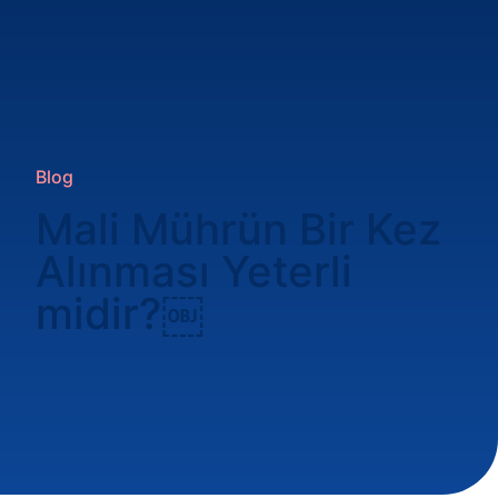
Blog
Mali Mührün Bir Kez
Alınması Yeterli
midir?￼