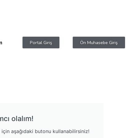
im
Portal Giriş
Ön Muhasebe Giriş
mcı olalım!
çin aşağıdaki butonu kullanabilirsiniz!