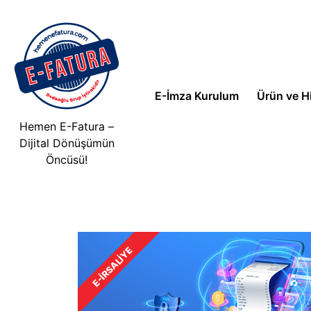
E-İmza Kurulum
Ürün ve H
Hemen E-Fatura –
Dijital Dönüşümün
Öncüsü!
E-İRSALIYE